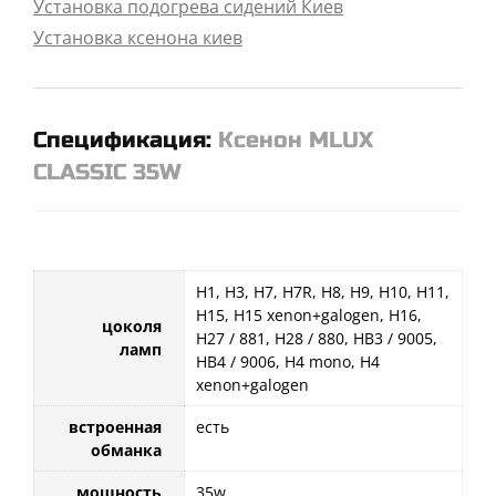
Установка подогрева сидений Киев
Установка ксенона киев
Спецификация:
Ксенон MLUX
CLASSIC 35W
H1, H3, H7, H7R, H8, H9, H10, H11,
H15, H15 xenon+galogen, H16,
цоколя
H27 / 881, H28 / 880, HB3 / 9005,
ламп
HB4 / 9006, H4 mono, H4
xenon+galogen
встроенная
есть
обманка
мощность
35w